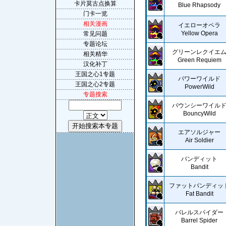
卡片莫古点换算
Blue Rhapsody
门卡一览
相关漫画
イエローオペラ
Yellow Opera
常见问题
专题论坛
グリーンレクイエ
相关精华
Green Requiem
汉化补丁
王国之心1专题
パワーワイルド
王国之心2专题
PowerWild
专题搜索
バウンシーワイル
BouncyWild
エアソルジャー
Air Soldier
バンディット
Bandit
ファットバンディッ
Fat Bandit
バレルスパイダー
Barrel Spider