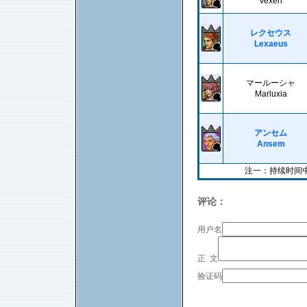
Vexen
レクセウス
Lexaeus
マールーシャ
Marluxia
アンセム
Ansem
注一：持续时间
评论：
用户名
正 文
验证码