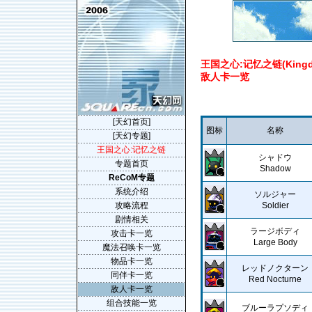
王国之心:记忆之链(Kingdom 
敌人卡一览
[天幻首页]
图标
名称
[天幻专题]
王国之心:记忆之链
シャドウ
专题首页
Shadow
ReCoM专题
系统介绍
ソルジャー
攻略流程
Soldier
剧情相关
ラージボディ
攻击卡一览
Large Body
魔法召唤卡一览
物品卡一览
レッドノクターン
同伴卡一览
Red Nocturne
敌人卡一览
组合技能一览
ブルーラプソディ