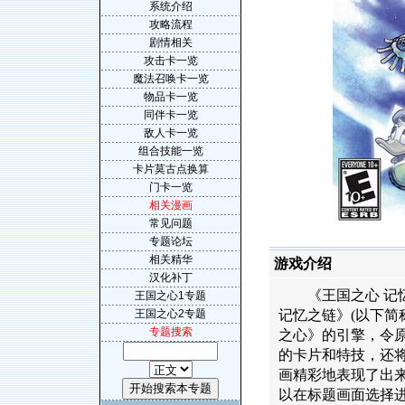
系统介绍
攻略流程
剧情相关
攻击卡一览
魔法召唤卡一览
物品卡一览
同伴卡一览
敌人卡一览
组合技能一览
卡片莫古点换算
门卡一览
相关漫画
常见问题
专题论坛
相关精华
游戏介绍
汉化补丁
《王国之心 记忆之
王国之心1专题
王国之心2专题
记忆之链》(以下简
专题搜索
之心》的引擎，令
的卡片和特技，还
画精彩地表现了出
以在标题画面选择